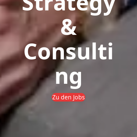
Strategy
&
Consulti
ng
Zu den Jobs