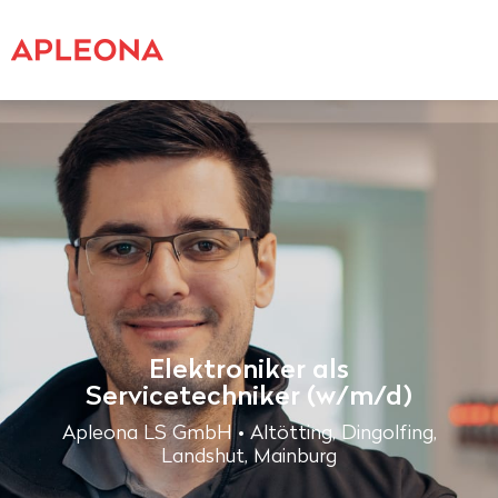
Elektroniker als
Servicetechniker (w/m/d)
Apleona LS GmbH • Altötting, Dingolfing,
Landshut, Mainburg