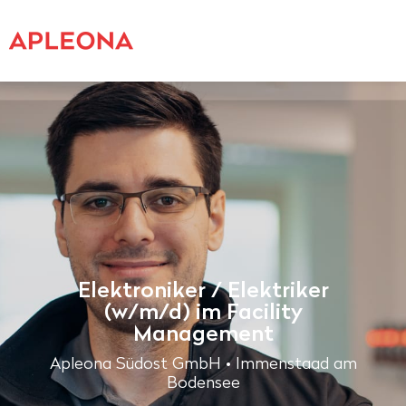
Elektroniker / Elektriker
(w/m/d) im Facility
Management
Apleona Südost GmbH • Immenstaad am
Bodensee