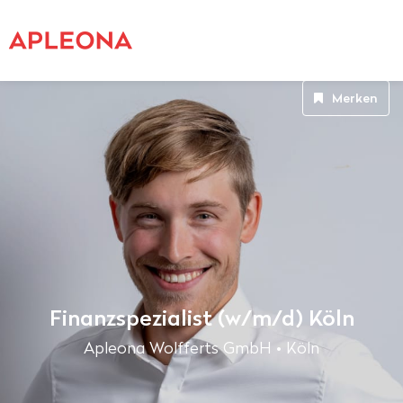
Merken
Finanzspezialist (w/m/d) Köln
Apleona Wolfferts GmbH • Köln