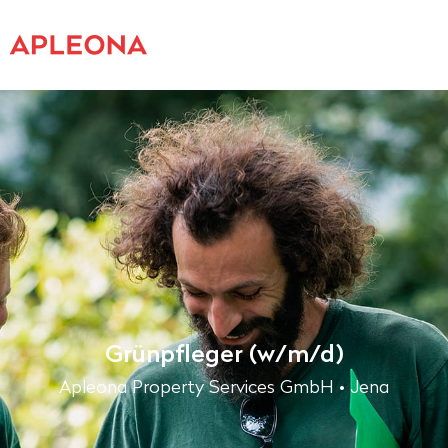
Grünpfleger (w/m/d)
Apleona Property Services GmbH • Jena