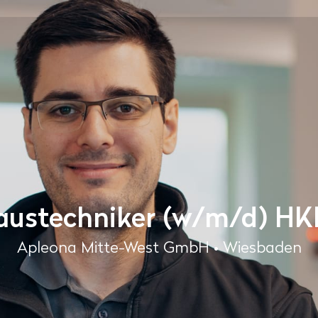
austechniker (w/m/d) HK
Apleona Mitte-West GmbH • Wiesbaden