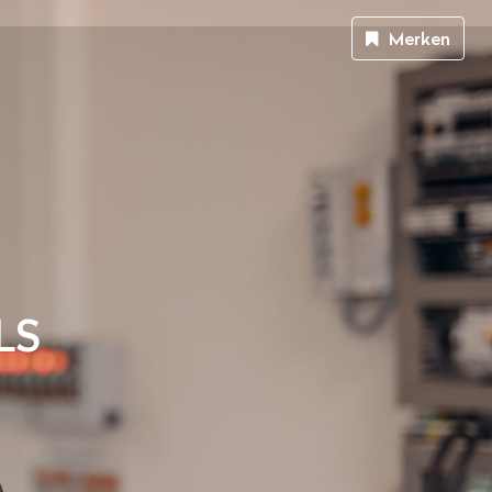
Merken
LS