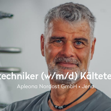
echniker (w/m/d) Kältet
Apleona Nordost GmbH • Jena