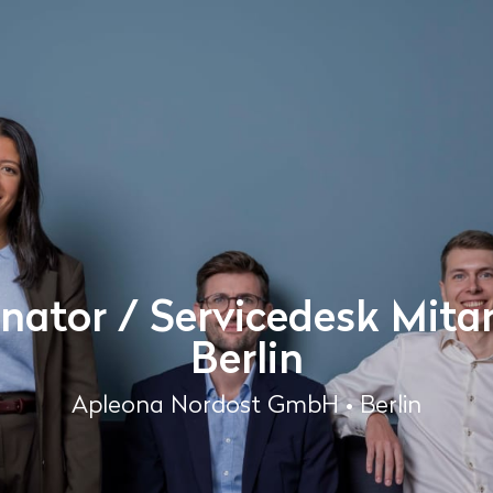
nator / Servicedesk Mitar
Berlin
Apleona Nordost GmbH • Berlin