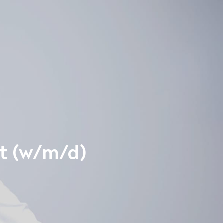
st (w/m/d)