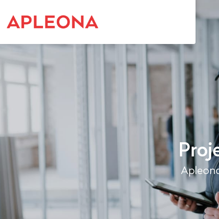
Proj
Apleon