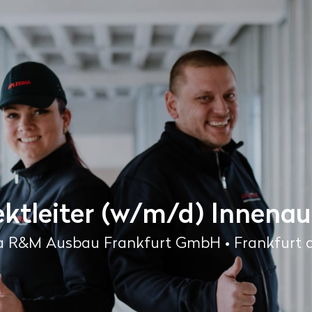
ektleiter (w/m/d) Innena
a R&M Ausbau Frankfurt GmbH • Frankfurt 