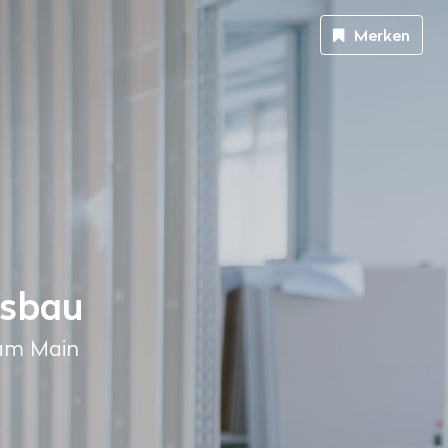
Merken
usbau
am Main