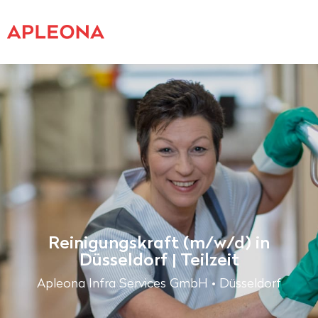
Reinigungskraft (m/w/d) in
Düsseldorf | Teilzeit
Apleona Infra Services GmbH • Düsseldorf