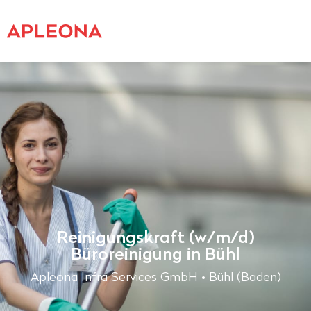
Reinigungskraft (w/m/d)
Büroreinigung in Bühl
Apleona Infra Services GmbH • Bühl (Baden)