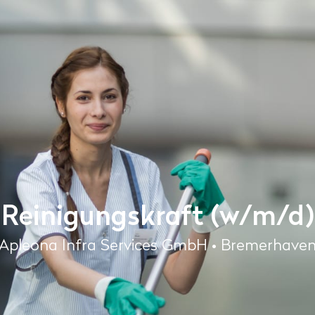
Reinigungskraft (w/m/d)
Apleona Infra Services GmbH • Bremerhave