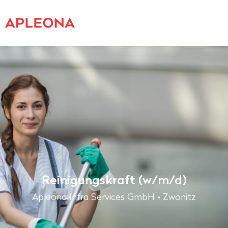
Reinigungskraft (w/m/d)
Apleona Infra Services GmbH • Zwönitz