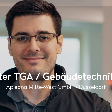
iter TGA / Gebäudetechn
Apleona Mitte-West GmbH • Düsseldorf