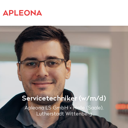
Servicetechniker (w/m/d)
Apleona LS GmbH • Halle (Saale),
Lutherstadt Wittenberg