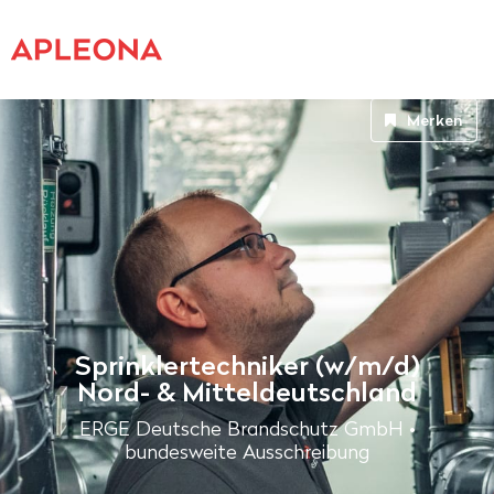
Merken
Sprinklertechniker (w/m/d)
Nord- & Mitteldeutschland
ERGE Deutsche Brandschutz GmbH •
bundesweite Ausschreibung