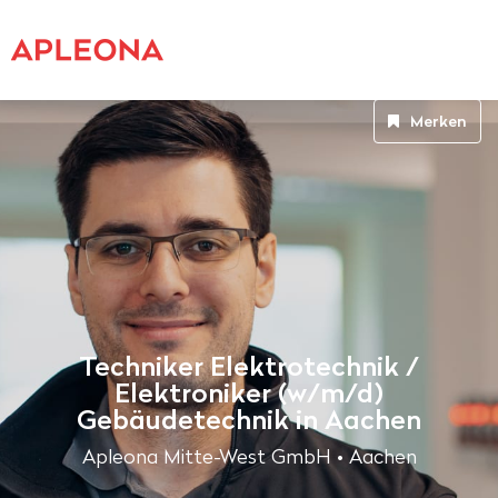
Merken
Techniker Elektrotechnik /
Elektroniker (w/m/d)
Gebäudetechnik in Aachen
Apleona Mitte-West GmbH • Aachen