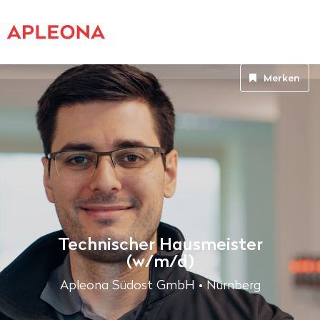
Merken
Technischer Hausmeister
(w/m/d)
Apleona Südost GmbH • Nürnberg