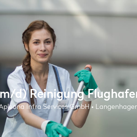
w/m/d) Reinigung Flughaf
Apleona Infra Services GmbH • Langenhage