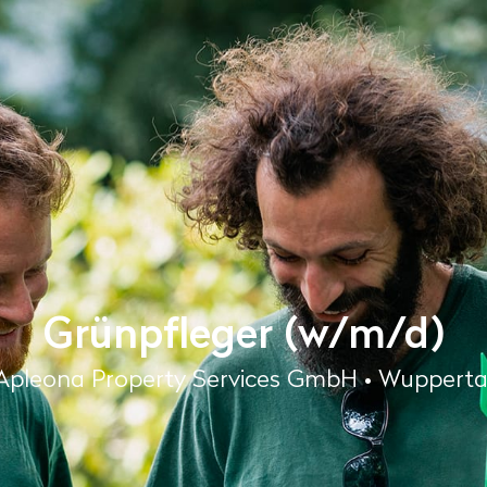
Grünpfleger (w/m/d)
Apleona Property Services GmbH • Wupperta