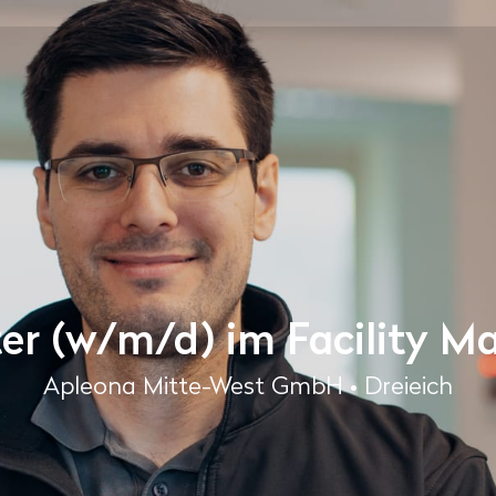
er (w/m/d) im Facility 
Apleona Mitte-West GmbH • Dreieich