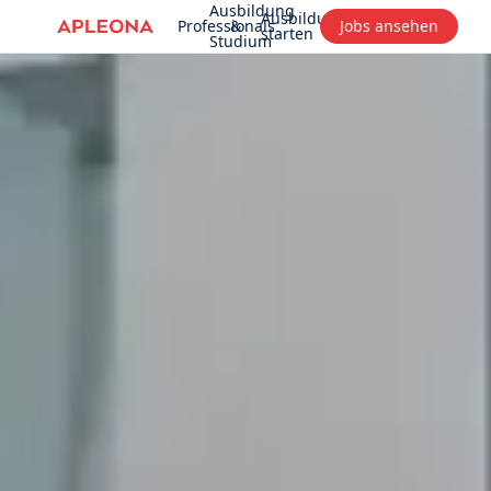
Ausbildung
Ausbildungsfinder
Professionals
&
Jobs ansehen
starten
Studium